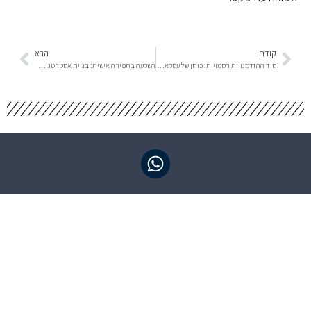
קודם
הבא
סוד ההזדמנויות הסמויות: כוחן של עסקאות אוף מרקט
השקעה בתפירה אישית: בניית אסטרטגיה מותאמת למשקיע