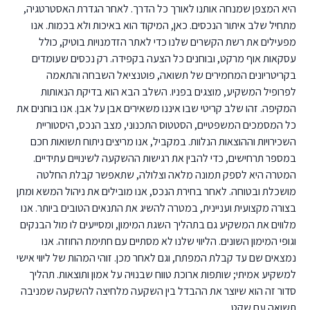
היא המצפן שמנחה אותנו לאורך כל הדרך. לאחר הגדרת האסטרטגיה,
מתחיל שלב איתור הנכסים. כאן, המיקוד הוא באיכות ולא בכמות. אנו
מפעילים את רשת הקשרים שלנו כדי לאתר הזדמנויות בוטיק, כולל
עסקאות אוף מרקט, ובוחנים כל הצעה בקפידה. רק נכסים שעומדים
בקריטריונים המחמירים של תשואה, פוטנציאל השבחה והתאמה
לפרופיל המשקיע, מוצגים בפניו. השלב הבא הוא בדיקת הנאותות
המקיפה. זהו שלב קריטי שבו איננו משאירים אבן על אבן. אנו בוחנים את
כל המסמכים המשפטיים, הסטטוס התכנוני, מצב הנכס, היסטוריית
השכירויות וההוצאות הנלוות. במקביל, אנו מריצים ניתוח תשואות חכם
במספר תרחישים, כדי להבין את רגישות ההשקעה לשינויים עתידיים.
המטרה היא לספק תמונה מלאה וצלולה, שתאפשר קבלת החלטה
מושכלת ובטוחה. לאחר בחירת הנכס, אנו מובילים את ניהול המשא ומתן
בצורה מקצועית ועניינית, במטרה להשיג את התנאים הטובים ביותר. אנו
מלווים את המשקיע גם בתהליך השגת המימון, ומסייעים לו מול הבנקים
וגופי המימון השונים. הליווי שלנו לא מסתיים עם חתימת החוזה. אנו
נמצאים שם עד קבלת המפתח, וגם לאחר מכן. זוהי המהות של ליווי אישי
למשקיע אמיתי; שותפות ארוכת טווח שבנויה על אמון ותוצאות. תהליך
סדור זה הוא שיוצר את ההבדל בין השקעה מלחיצה להשקעה שמניבה
תשואה עם שקט.