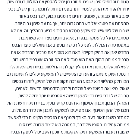
מגוונים ופרופילי סיכון שונים. פיזור נכון יכול להקטין את התלות בגורם שוק
יחיד ולהפוך את התיק לעמיד יותר בפני תנודות. לדוגמה, ניתן לשלב נכס
יציב באזור מבוקש, שמניב תזרים מזומנים קבוע, לצד נכס באזור
מתפתח עם פוטנציאל השבחה גבוה יותר, אך גם עם סיכון גבוה יותר.
שירות של ליווי אישי למשקיע ממלא תפקיד מכריע בתהליך זה. אנו לא
מסתכלים על כל עסקה בנפרד, אלא בוחנים כיצד היא משתלבת
באסטרטגיה הכוללת. לפני כל רכישה נוספת, אנו שואלים: כיצד הנכס
החדש יאזן את התיק הקיים? האם הוא מוסיף את מרכיב התזרים או את
מרכיב צמיחת ההון? האם הוא מגדיל את הפיזור הגיאוגרפי? התשובות
לשאלות אלו מכווינות את תהליך קבלת ההחלטות. בניית תיק היא תהליך
דינמי. השוק משתנה, והיעדים האישיים של המשקיע יכולים להשתנות גם
הם. חלק מהליווי הוא לבצע הערכה תקופתית של התיק, לזהות נכסים
שאולי מיצו את הפוטנציאל שלהם ולבחון הזדמנויות חדשות. לעתים,
מכירה של נכס קיים כדי לממן רכישה אסטרטגית יותר יכולה להיות
המהלך הנכון. תכנון המימון הוא היבט קריטי נוסף. בניית תיק דורשת ניהול
חכם של ההון והמינוף. אנו מסייעים למשקיע לתכנן את סדר הפעולות,
למחזר משכנתאות בעת הצורך ולמנף את הנכסים הקיימים כדי לאפשר
צמיחה עתידית. בסופו של דבר, המטרה היא ליצור מכונה פיננסית
שעובדת עבור המשקיע. תיק השקעות מתוכנן היטב יכול לספק הכנסה