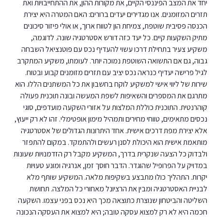
יחד את המצב הפיננסי הקיים, את מקורות ההון, את ההתחייבויות ואת
תזרים המזומנים. אנו מגדירים יעדים ברורים: האם המטרה היא יצירת
הכנסה פסיבית שוטפת, צמיחת הון לטווח ארוך, או אולי פיזור סיכונים
מתיק השקעות קיים. כל יעד כזה דורש אסטרטגיה שונה. לדוגמה,
משקיע צעיר בתחילת דרכו עשוי להעדיף נכס עם פוטנציאל השבחה
גבוה, גם אם התשואה השוטפת נמוכה יותר. לעומתו, משקיע המתקרב
לגיל פרישה יעדיף כנראה נכס יציב עם תזרים מזומנים קבוע ובטוח.
שירות של ליווי אישי למשקיע לוקח בחשבון את כל המשתנים הללו. הוא
מתרגם את המספרים והשאיפות לשפת המעשה ובונה תוכנית פעולה
קוהרנטית. התוכנית כוללת המלצות על אזורי השקעה מועדפים, סוגי
נכסים מתאימים, טווחי מחירים ותמהיל מימון אופטימלי. זהו לא רק ייעוץ,
אלא יצירת מפת דרכים אישית. אחד היתרונות הגדולים של אסטרטגיה
מותאמת אישית הוא היכולת לסנן רעשים ולהתמקד. במקום להתפזר
ולבדוק כל הצעה שנקרית בדרך, המשקיע מקבל רק הזדמנויות שעונות
במדויק על הפרופיל שהוגדר. הדבר חוסך זמן, אנרגיה ומונע טעויות
יקרות. התהליך כולו מתבצע בשקיפות מלאה. המשקיע שותף מלא
לבניית האסטרטגיה ומבין את הרציונל מאחורי כל המלצה. תחושת
השליטה והביטחון שנוצרת כתוצאה מכך היא נכס בפני עצמו. השקעה
חכמה היא לא רק למצוא עסקה טובה; היא למצוא את העסקה הנכונה