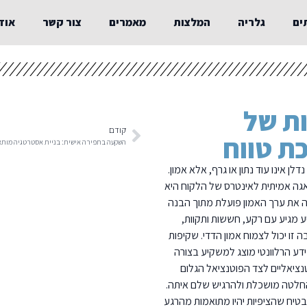
ים
גלריה
המלצות
מאמרים
צור קשר
אוד
ות של
קודם
ת טווח
השקעה בתפירה אישית: בניית אסטרטגיה מות
ן אינו עוד נתון או גרף, אלא אמון.
גה אמיתית לאינטרס של הלקוח היא
 את ערך האמון פועלת מתוך הבנה
מגיע עם רקע, חששות ותקוות,
זו יכול לצמוח אמון הדדי. שקיפות
ע הרלוונטי מוצג למשקיע בצורה
נציאליים לצד הפוטנציאל הגלום
חלטה מושכלת ולהרגיש שלם איתה.
טיח שהציפיות יהיו מתואמות מהרגע